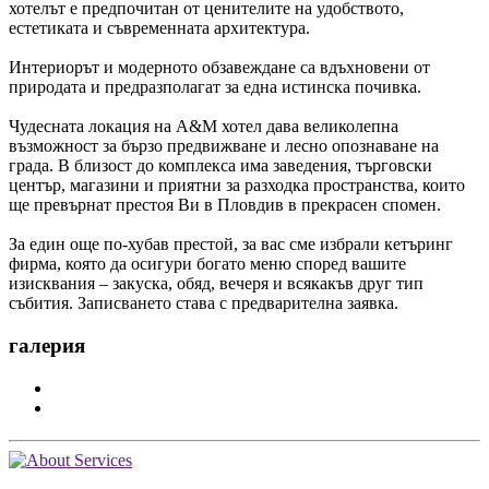
хотелът е предпочитан от ценителите на удобството,
естетиката и съвременната архитектура.
Интериорът и модерното обзавеждане са вдъхновени от
природата и предразполагат за една истинска почивка.
Чудесната локация на А&M хотел дава великолепна
възможност за бързо предвижване и лесно опознаване на
града. В близост до комплекса има заведения, търговски
център, магазини и приятни за разходка пространства, които
ще превърнат престоя Ви в Пловдив в прекрасен спомен.
За един още по-хубав престой, за вас сме избрали кетъринг
фирма, която да осигури богато меню според вашите
изисквания – закуска, обяд, вечеря и всякакъв друг тип
събития. Записването става с предварителна заявка.
галерия