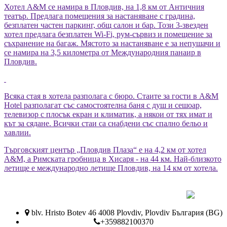
Хотел А&М се намира в Пловдив, на 1,8 км от Античния
театър. Предлага помещения за настаняване с градина,
безплатен частен паркинг, общ салон и бар. Този 3-звезден
хотел предлага безплатен Wi-Fi, рум-сървиз и помещение за
съхранение на багаж. Мястото за настаняване е за непушачи и
се намира на 3,5 километра от Международния панаир в
Пловдив.
Всяка стая в хотела разполага с бюро. Стаите за гости в A&M
Hotel разполагат със самостоятелна баня с душ и сешоар,
телевизор с плосък екран и климатик, а някои от тях имат и
кът за сядане. Всички стаи са снабдени със спално бельо и
хавлии.
Търговският център „Пловдив Плаза“ е на 4,2 км от хотел
А&М, а Римската гробница в Хисаря - на 44 км. Най-близкото
летище е международно летище Пловдив, на 14 км от хотела.
blv. Hristo Botev 46 4008 Plovdiv, Plovdiv България (BG)
+359882100370