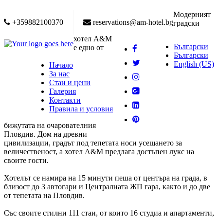
Модерният
+359882100370
reservations@am-hotel.bg
градски
хотел А&M
Български
е едно от
Български
English (US)
Начало
За нас
Стаи и цени
Галерия
Контакти
Правила и условия
бижутата на очарователния
Пловдив. Дом на древни
цивилизации, градът под тепетата носи усещането за
величественост, а хотел A&M предлага достъпен лукс на
своите гости.
Хотелът се намира на 15 минути пеша от центъра на града, в
близост до 3 автогари и Централната ЖП гара, както и до две
от тепетата на Пловдив.
Със своите стилни 111 стаи, от които 16 студиа и апартаменти,