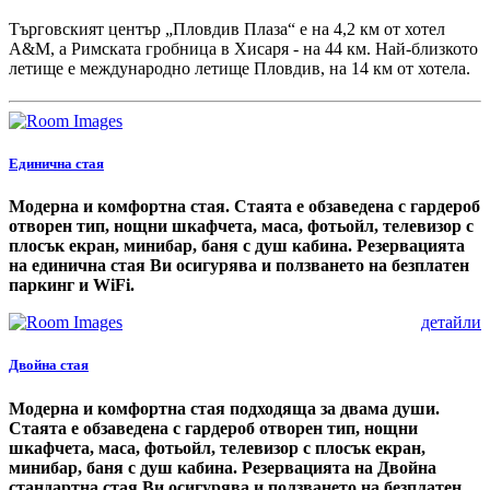
Търговският център „Пловдив Плаза“ е на 4,2 км от хотел
А&М, а Римската гробница в Хисаря - на 44 км. Най-близкото
летище е международно летище Пловдив, на 14 км от хотела.
Единична стая
Модерна и комфортна стая. Стаята е обзаведена с гардероб
отворен тип, нощни шкафчета, маса, фотьойл, телевизор с
плосък екран, минибар, баня с душ кабина. Резервацията
на единична стая Ви осигурява и ползването на безплатен
паркинг и WiFi.
детайли
Двойна стая
Модерна и комфортна стая подходяща за двама души.
Стаята е обзаведена с гардероб отворен тип, нощни
шкафчета, маса, фотьойл, телевизор с плосък екран,
минибар, баня с душ кабина. Резервацията на Двойна
стандартна стая Ви осигурява и ползването на безплатен