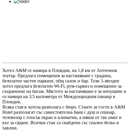
Хотел А&М се намира в Пловдив, на 1,8 км от Античния
театър. Предлага помещения за настаняване с градина,
безплатен частен паркинг, общ салон и бар. Този 3-звезден
хотел предлага безплатен Wi-Fi, рум-сървиз и помещение за
съхранение на багаж. Мястото за настаняване е за непушачи и
се намира на 3,5 километра от Международния панаир в
Пловдив.
Всяка стая в хотела разполага с бюро. Стаите за гости в A&M
Hotel разполагат със самостоятелна баня с душ и сешоар,
телевизор с плосък екран и климатик, а някои от тях имат и
кът за сядане. Всички стаи са снабдени със спално бельо и
хавлии.