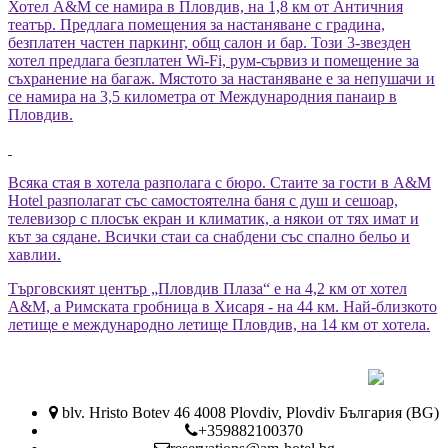
Хотел А&М се намира в Пловдив, на 1,8 км от Античния
театър. Предлага помещения за настаняване с градина,
безплатен частен паркинг, общ салон и бар. Този 3-звезден
хотел предлага безплатен Wi-Fi, рум-сървиз и помещение за
съхранение на багаж. Мястото за настаняване е за непушачи и
се намира на 3,5 километра от Международния панаир в
Пловдив.
Всяка стая в хотела разполага с бюро. Стаите за гости в A&M
Hotel разполагат със самостоятелна баня с душ и сешоар,
телевизор с плосък екран и климатик, а някои от тях имат и
кът за сядане. Всички стаи са снабдени със спално бельо и
хавлии.
Търговският център „Пловдив Плаза“ е на 4,2 км от хотел
А&М, а Римската гробница в Хисаря - на 44 км. Най-близкото
летище е международно летище Пловдив, на 14 км от хотела.
blv. Hristo Botev 46 4008 Plovdiv, Plovdiv България (BG)
+359882100370